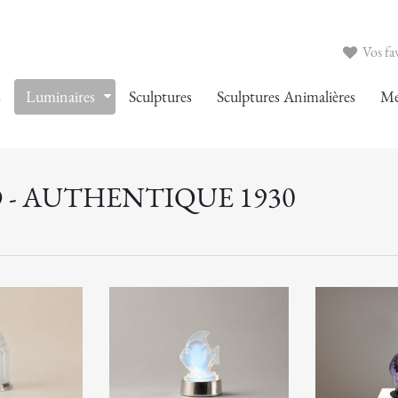
Vos fav
s
Luminaires
Sculptures
Sculptures Animalières
Me
 - AUTHENTIQUE 1930