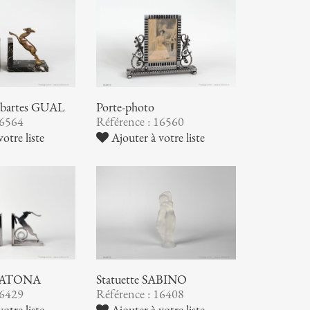
 Sabartes GUAL
Porte-photo
16564
Référence : 16560
otre liste
Ajouter à votre liste
s KATONA
Statuette SABINO
16429
Référence : 16408
otre liste
Ajouter à votre liste