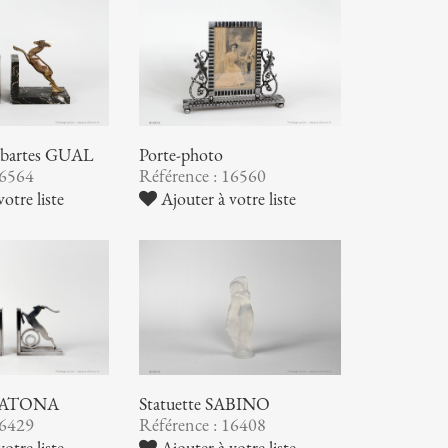
 Sabartes GUAL
Porte-photo
16564
Référence : 16560
otre liste
Ajouter à votre liste
s KATONA
Statuette SABINO
16429
Référence : 16408
otre liste
Ajouter à votre liste