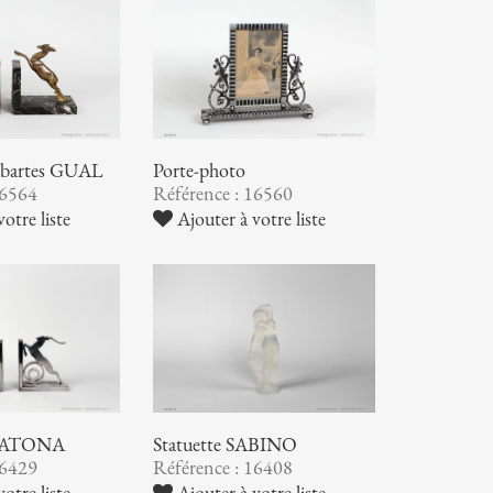
 Sabartes GUAL
Porte-photo
16564
Référence : 16560
otre liste
Ajouter à votre liste
s KATONA
Statuette SABINO
16429
Référence : 16408
otre liste
Ajouter à votre liste