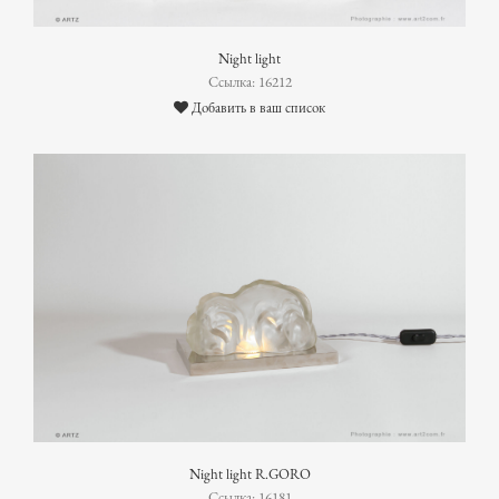
Night light
Ссылка: 16212
Добавить в ваш список
Night light R.GORO
Ссылка: 16181