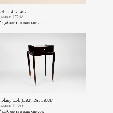
deboard D.I.M.
сылка: 17248
Добавить в ваш список
moking table JEAN PASCAUD
сылка: 17245
Добавить в ваш список