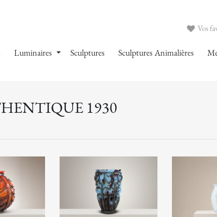
Vos fav
s
Luminaires
Sculptures
Sculptures Animalières
Me
THENTIQUE 1930