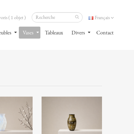
oris ( 1 objet )
Français
ubles
Vases
Tableaux
Divers
Contact