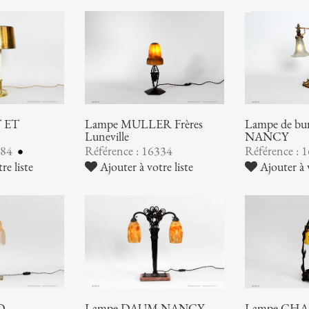
 ET
Lampe MULLER Frères
Lampe de b
Luneville
NANCY
384
Référence : 16334
Référence : 
re liste
Ajouter à votre liste
Ajouter à v
O
Lampe DAUM NANCY
Lampe CHA