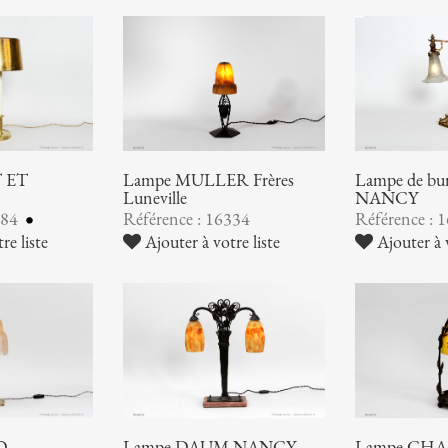
 ET
Lampe MULLER Frères
Lampe de b
Luneville
NANCY
384
Référence : 16334
Référence : 
re liste
Ajouter à votre liste
Ajouter à v
O
Lampe DAUM NANCY
Lampe CHA